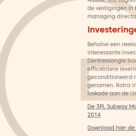
Audax. JCL Logist
de vestigingen in
managing director
Investering
Behalve een reeks
interessante inves
Dentressangle bou
efficiëntere lever
geconditioneerd m
genomen. Rotra in
loskade aan de IJs
De 3PL Subway Map
2014
Download hier de 