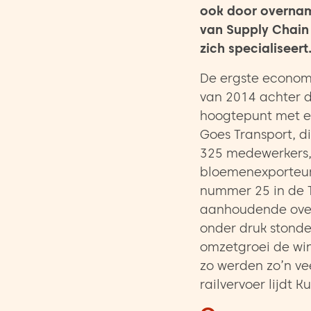
ook door overname
van Supply Chain 
zich specialiseert
De ergste economis
van 2014 achter d
hoogtepunt met ee
Goes Transport, d
325 medewerkers, 
bloemenexporteur 
nummer 25 in de T
aanhoudende over
onder druk stonde
omzetgroei de win
zo werden zo’n vee
railvervoer lijdt K