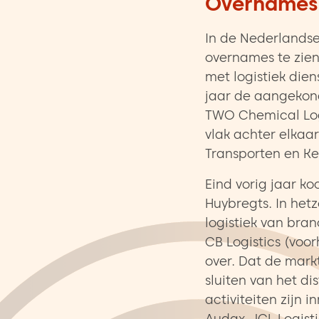
Overnames 
In de Nederlandse 
overnames te zien
met logistiek die
jaar de aangekond
TWO Chemical Logi
vlak achter elkaar,
Transporten en Ke
Eind vorig jaar ko
Huybregts. In hetz
logistiek van br
CB Logistics (voo
over. Dat de markt 
sluiten van het d
activiteiten zijn