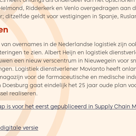
ics heeft onlangs als onderdeel van het opschonen 
 Helmond, Ridderkerk en Venlo overgedragen aan 
; ditzelfde geldt voor vestigingen in Spanje, Rusla
en
 van overnames in de Nederlandse logistiek zijn oo
teringen te zien. Albert Heijn en logistiek dienstver
wen een nieuw verscentrum in Nieuwegein voor sn
ingen. Logistiek dienstverlener Movianto heeft onl
agazijn voor de farmaceutische en medische indus
 Doesburg gaat eindelijk het 25 jaar oude plan vo
sel realiseren.
 is voor het eerst gepubliceerd in Supply Chain M
digitale versie