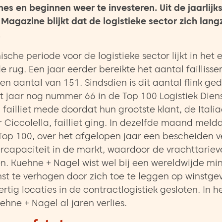
s en beginnen weer te investeren. Uit de jaarlijks
Magazine blijkt dat de logistieke sector zich lang
.
che periode voor de logistieke sector lijkt in het 
e rug. Een jaar eerder bereikte het aantal faillis
n aantal van 151. Sindsdien is dit aantal flink ged
it jaar nog nummer 66 in de Top 100 Logistiek Dien
failliet mede doordat hun grootste klant, de Itali
Ciccolella, failliet ging. In dezelfde maand meldd
op 100, over het afgelopen jaar een bescheiden ve
capaciteit in de markt, waardoor de vrachttarie
n. Kuehne + Nagel wist wel bij een wereldwijde mi
st te verhogen door zich toe te leggen op winstgev
rtig locaties in de contractlogistiek gesloten. In 
uehne + Nagel al jaren verlies.