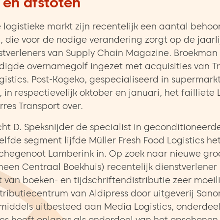
en afstoten
logistieke markt zijn recentelijk een aantal behoor
, die voor de nodige verandering zorgt op de jaarl
nstverleners van Supply Chain Magazine. Broekman
igde overnamegolf ingezet met acquisities van Tri
stics. Post-Kogeko, gespecialiseerd in supermark
 in respectievelijk oktober en januari, het failliete 
rres Transport over.
cht D. Speksnijder de specialist in geconditioneerde
elfde segment lijfde Müller Fresh Food Logistics he
anchegenoot Lamberink in. Op zoek naar nieuwe gr
rheen Centraal Boekhuis) recentelijk dienstverlene
van boeken- en tijdschriftendistributie zeer moeilijk 
istributiecentrum van Aldipress door uitgeverij San
 inmiddels uitbesteed aan Media Logistics, onderdee