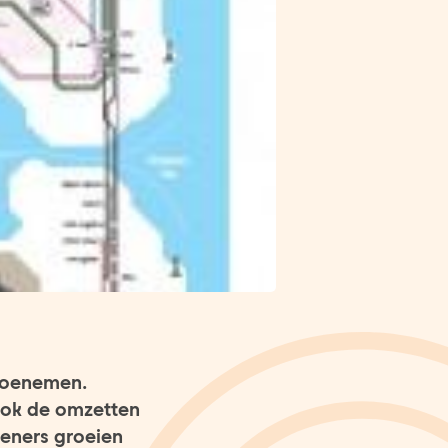
 toenemen.
ook de omzetten
leners groeien