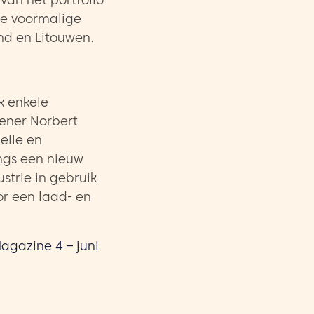
van het portfolio
de voormalige
nd en Litouwen.
k enkele
lener Norbert
elle en
angs een nieuw
trie in gebruik
or een laad- en
agazine 4 – juni