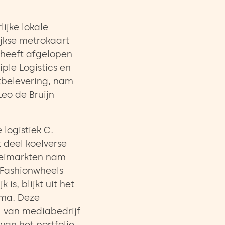
lijke lokale
ijkse metrokaart
 heeft afgelopen
ple Logistics en
tbelevering, nam
Leo de Bruijn
 logistiek C.
t deel koelverse
oeimarkten nam
r Fashionwheels
is, blijkt uit het
oma. Deze
l van mediabedrijf