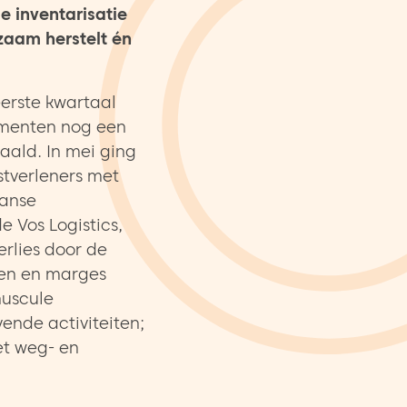
e inventarisatie
zaam herstelt én
eerste kwartaal
sementen nog een
aald. In mei ging
stverleners met
aanse
e Vos Logistics,
rlies door de
ven en marges
nuscule
ende activiteiten;
het weg- en