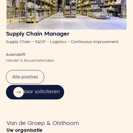
Supply Chain Manager
I
Supply Chain – S&OP – Logistics – Continuous Improvement
Bi
Assendelft
No
Handel & Bouwmaterialen
Ch
Alle posities
Naar solliciteren
Van de Groep & Olsthoorn
Uw organisatie