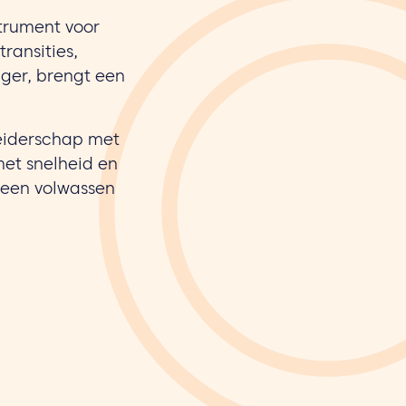
trument voor
transities,
ager, brengt een
leiderschap met
met snelheid en
 een volwassen