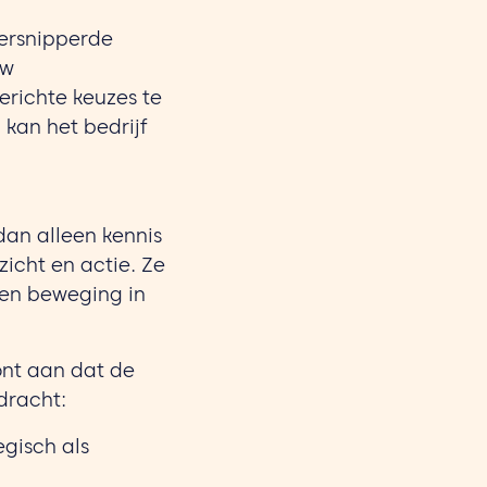
versnipperde
uw
erichte keuzes te
kan het bedrijf
dan alleen kennis
icht en actie. Ze
tten beweging in
ont aan dat de
dracht:
egisch als