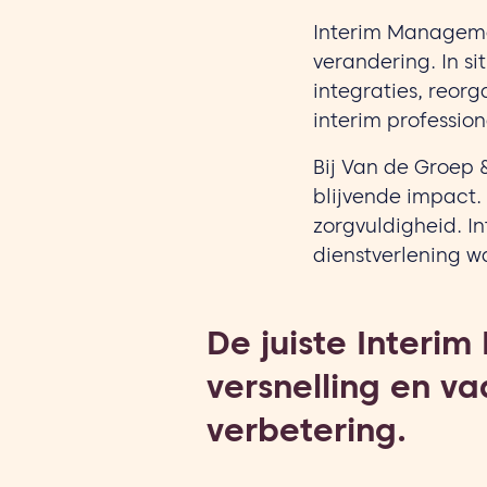
Interim Managemen
verandering. In sit
integraties, reor
interim professiona
Bij Van de Groep 
blijvende impact.
zorgvuldigheid. I
dienstverlening w
De juiste Interi
versnelling en va
verbetering.