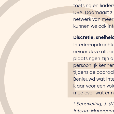
toetsing en kader
DBA. Daarnaast z
netwerk van meer d
kunnen we ook int
Discretie, snelhei
Interim-opdrachte
ervoor deze allee
plaatsingen zijn 
persoonlijk kenne
tijdens de opdrac
Benieuwd wat Int
klaar voor een vo
mee over wat er no
¹ Schaveling, J. (
Interim Manageme