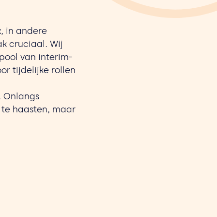
, in andere
k cruciaal. Wij
ool van interim-
 tijdelijke rollen
. Onlangs
r te haasten, maar