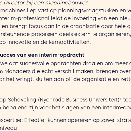
s Director bij een machinebouwer
 machines liep vast op planningsvraagstukken en 
nterim-professional leidt de invoering van een nie
 en brengt focus aan in de organisatie door hele g
steunende processen deels extern te organiseren, 
op innovatie en de kernactiviteiten.
succes van een interim-opdracht
en we dat succesvolle opdrachten draaien om meer 
rim Managers die echt verschil maken, brengen overz
r het wringt, sluiten aan bij de organisatie en ze
p Schaveling (Nyenrode Business Universiteit)¹ to
 bepalend zijn voor het slagen van een interim-op
expertise: Effectief kunnen opereren op zowel strat
 niveau