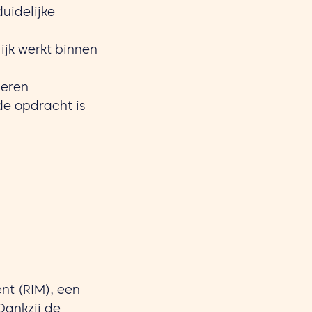
uidelijke
ijk werkt binnen
ueren
de opdracht is
nt (RIM), een
 Dankzij de