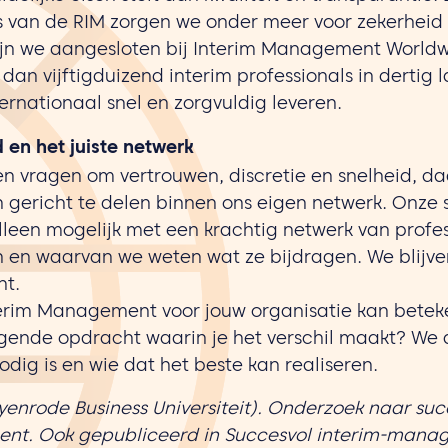
s van de RIM zorgen we onder meer voor zekerheid
ijn we aangesloten bij Interim Management Worldw
an vijftigduizend interim professionals in dertig 
ernationaal snel en zorgvuldig leveren.
d en het juiste netwerk
n vragen om vertrouwen, discretie en snelheid, d
n gericht te delen binnen ons eigen netwerk. Onze 
alleen mogelijk met een krachtig netwerk van profe
n en waarvan we weten wat ze bijdragen. We blijve
ht.
erim Management voor jouw organisatie kan beteke
lgende opdracht waarin je het verschil maakt? We
dig is en wie dat het beste kan realiseren.
Nyenrode Business Universiteit). Onderzoek naar su
nt. Ook gepubliceerd in Succesvol interim-mana