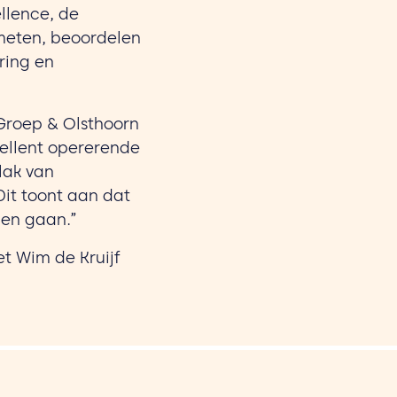
llence, de
 meten, beoordelen
ring en
 Groep & Olsthoorn
cellent opererende
lak van
it toont aan dat
nen gaan.”
t Wim de Kruijf