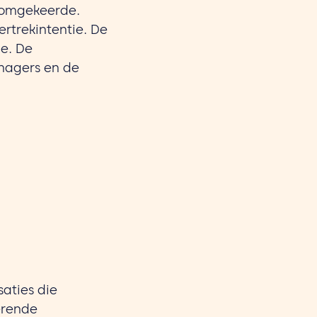
t omgekeerde.
ertrekintentie. De
ie. De
anagers en de
aties die
erende