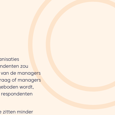
anisaties
ondenten zou
% van de managers
 vraag of managers
 geboden wordt,
e respondenten
e zitten minder