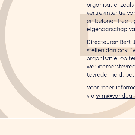
organisatie, zoal
vertrekintentie v
en belonen heeft 
eigenaarschap va
Directeuren Bert-
stellen dan ook: 
organisatie’ op t
werknemerstevrede
tevredenheid, bet
Voor meer informa
via
wim@vandegro