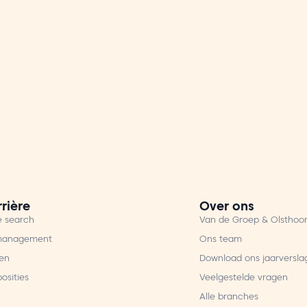
rière
Over ons
e search
Van de Groep & Olsthoo
 management
Ons team
ren
Download ons jaarversla
osities
Veelgestelde vragen
Alle branches