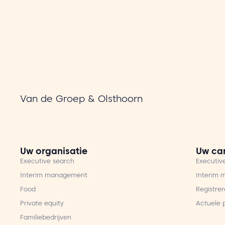
Van de Groep & Olsthoorn
Uw organisatie
Uw car
Executive search
Executiv
Interim management
Interim
Food
Registre
Private equity
Actuele p
Familiebedrijven