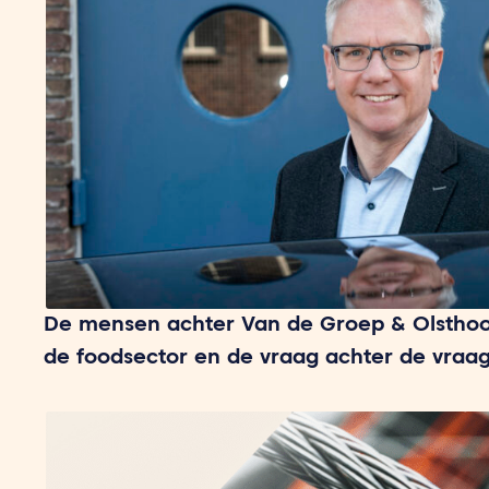
De mensen achter Van de Groep & Olsthoo
de foodsector en de vraag achter de vraa