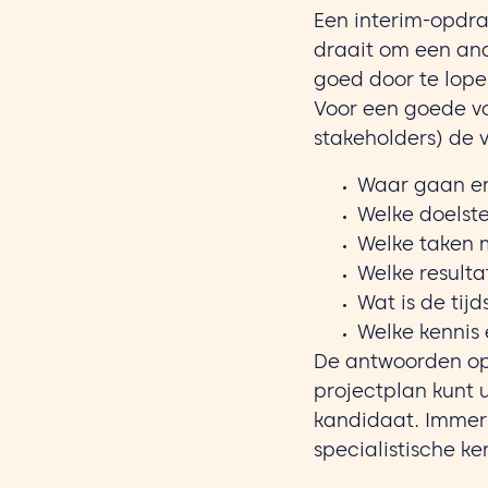
Een interim-opdrac
draait om een an
goed door te lope
Voor een goede vo
stakeholders) de 
Waar gaan en
Welke doelst
Welke taken 
Welke result
Wat is de tij
Welke kennis 
De antwoorden op 
projectplan kunt 
kandidaat. Immers
specialistische 