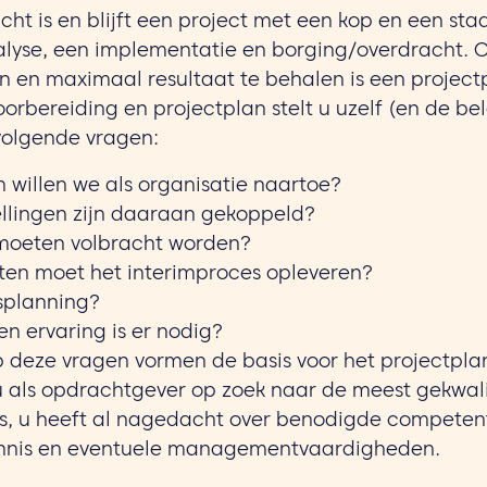
ht is en blijft een project met een kop en een staa
alyse, een implementatie en borging/overdracht. 
n en maximaal resultaat te behalen is een project
orbereiding en projectplan stelt u uzelf (en de bel
volgende vragen:
 willen we als organisatie naartoe?
ellingen zijn daaraan gekoppeld?
moeten volbracht worden?
aten moet het interimproces opleveren?
dsplanning?
en ervaring is er nodig?
deze vragen vormen de basis voor het projectplan
u als opdrachtgever op zoek naar de meest gekwal
, u heeft al nagedacht over benodigde competent
kennis en eventuele managementvaardigheden.