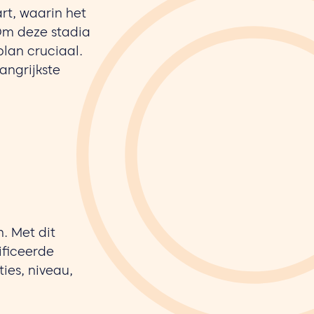
rt, waarin het
Om deze stadia
plan cruciaal.
angrijkste
. Met dit
ificeerde
ies, niveau,