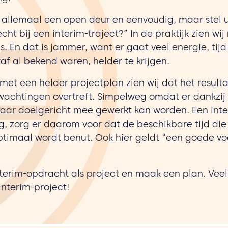
en allemaal een open deur en eenvoudig, maar stel u
echt bij een interim-traject?” In de praktijk zien wi
 is. En dat is jammer, want er gaat veel energie, tij
af al bekend waren, helder te krijgen.
met een helder projectplan zien wij dat het result
achtingen overtreft. Simpelweg omdat er dankzij 
waar doelgericht mee gewerkt kan worden. Een inte
ig, zorg er daarom voor dat de beschikbare tijd die
timaal wordt benut. Ook hier geldt “een goede voo
nterim-opdracht als project en maak een plan. Veel
nterim-project!