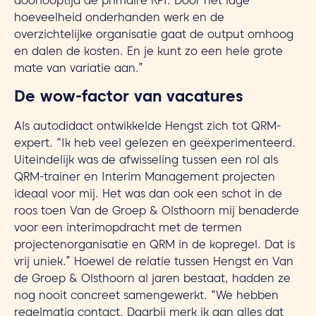
doorlooptijd de primaire KPI. Door het lage
hoeveelheid onderhanden werk en de
overzichtelijke organisatie gaat de output omhoog
en dalen de kosten. En je kunt zo een hele grote
mate van variatie aan.”
De wow-factor van vacatures
Als autodidact ontwikkelde Hengst zich tot QRM-
expert. “Ik heb veel gelezen en geëxperimenteerd.
Uiteindelijk was de afwisseling tussen een rol als
QRM-trainer en Interim Management projecten
ideaal voor mij. Het was dan ook een schot in de
roos toen Van de Groep & Olsthoorn mij benaderde
voor een interimopdracht met de termen
projectenorganisatie en QRM in de kopregel. Dat is
vrij uniek.” Hoewel de relatie tussen Hengst en Van
de Groep & Olsthoorn al jaren bestaat, hadden ze
nog nooit concreet samengewerkt. “We hebben
regelmatig contact. Daarbij merk ik aan alles dat