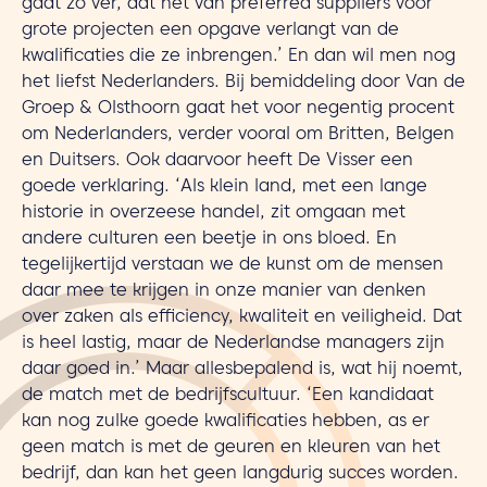
gaat zo ver, dat het van preferred suppliers voor
grote projecten een op­gave verlangt van de
kwalificaties die ze inbrengen.’ En dan wil men nog
het liefst Nederlanders. Bij bemid­deling door Van de
Groep & Olsthoorn gaat het voor negentig procent
om Nederlanders, verder vooral om Britten, Belgen
en Duitsers. Ook daarvoor heeft De Visser een
goede verklaring. ‘Als klein land, met een lange
historie in overzeese handel, zit omgaan met
andere culturen een beetje in ons bloed. En
tegelijkertijd verstaan we de kunst om de mensen
daar mee te krijgen in onze manier van denken
over zaken als efficiency, kwaliteit en veiligheid. Dat
is heel lastig, maar de Nederlandse managers zijn
daar goed in.’ Maar allesbepalend is, wat hij noemt,
de match met de bedrijfscultuur. ‘Een kandidaat
kan nog zulke goede kwalificaties hebben, as er
geen match is met de geuren en kleuren van het
bedrijf, dan kan het geen langdurig succes worden.