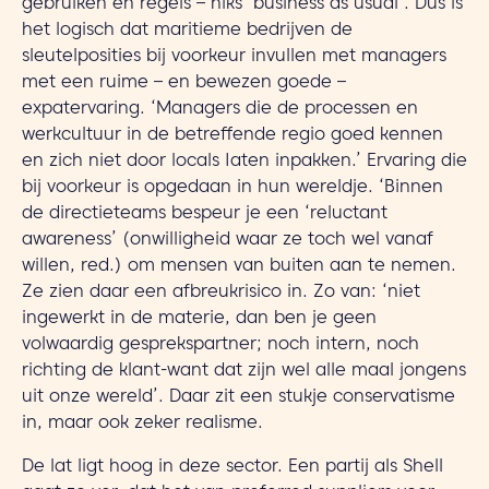
gebruiken en regels – niks ‘business as usual’. Dus is
het logisch dat maritieme bedrijven de
sleutelposities bij voorkeur invullen met managers
met een ruime – en bewezen goede –
expatervaring. ‘Managers die de processen en
werkcultuur in de betreffende regio goed kennen
en zich niet door locals Iaten inpakken.’ Ervaring die
bij voorkeur is opgedaan in hun wereldje. ‘Binnen
de directieteams bespeur je een ‘reluctant
awareness’ (onwilligheid waar ze toch wel vanaf
willen, red.) om mensen van buiten aan te nemen.
Ze zien daar een afbreukrisico in. Zo van: ‘niet
ingewerkt in de materie, dan ben je geen
volwaardig gesprekspartner; noch intern, noch
richting de klant-want dat zijn wel alle maal jongens
uit onze wereld’. Daar zit een stukje conservatisme
in, maar ook zeker realisme.
De lat ligt hoog in deze sector. Een partij als Shell