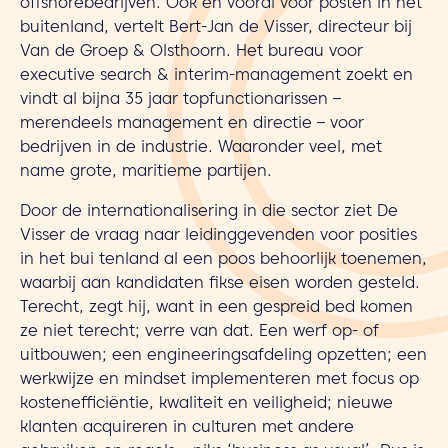
offshorebedrijven. Ook en vooral voor posten in het
buitenland, vertelt Bert-Jan de Visser, directeur bij
Van de Groep & Olsthoorn. Het bureau voor
executive search & interim-management zoekt en
vindt al bijna 35 jaar topfunctionarissen –
merendeels management en directie – voor
bedrijven in de industrie. Waaronder veel, met
name grote, maritieme partijen.
Door de internationalisering in die sector ziet De
Visser de vraag naar leidinggevenden voor posities
in het bui­ tenland al een poos behoorlijk toenemen,
waarbij aan kandidaten fikse eisen worden gesteld.
Terecht, zegt hij, want in een gespreid bed komen
ze niet terecht; verre van dat. Een werf op- of
uitbouwen; een engineeringsafde­ling opzetten; een
werkwijze en mindset implemen­teren met focus op
kostenefficiëntie, kwaliteit en veilig­heid; nieuwe
klanten acquireren in culturen met andere