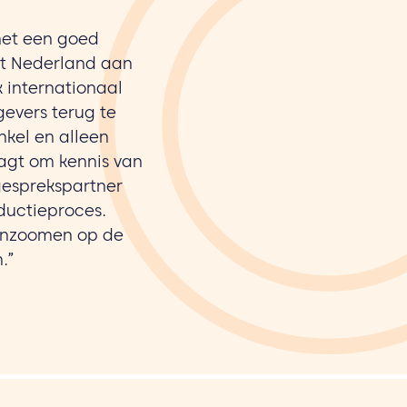
 het een goed
wat Nederland aan
 internationaal
gevers terug te
nkel en alleen
raagt om kennis van
gesprekspartner
ductieproces.
 inzoomen op de
.”