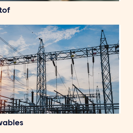
tof
wables