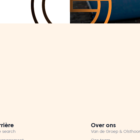
rière
Over ons
e search
Van de Groep & Olsthoo