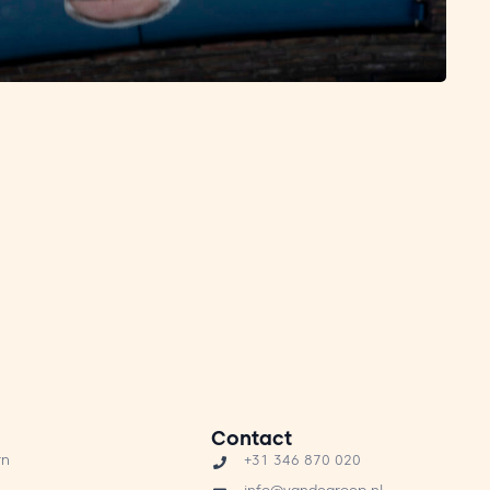
Contact
rn
+31 346 870 020